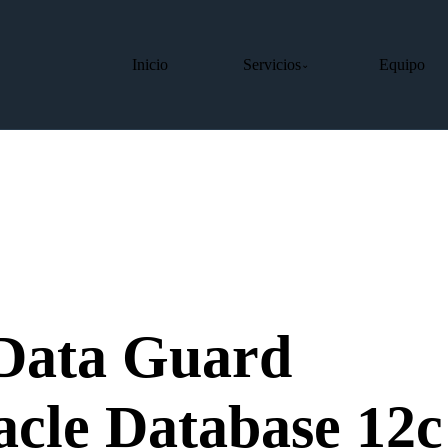
Inicio
Servicios
Equipo
⌄
Data Guard
acle Database 12c