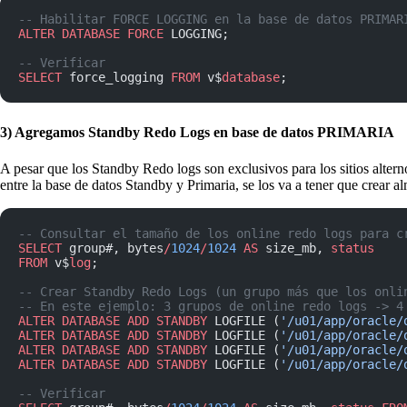
-- Habilitar FORCE LOGGING en la base de datos PRIMAR
ALTER
 DATABASE
 FORCE
 LOGGING;
-- Verificar
SELECT
 force_logging 
FROM
 v$
database
;
3) Agregamos Standby Redo Logs en base de datos PRIMARIA
A pesar que los Standby Redo logs son exclusivos para los sitios altern
entre la base de datos Standby y Primaria, se los va a tener que crear al
-- Consultar el tamaño de los online redo logs para c
SELECT
 group#, bytes
/
1024
/
1024
 AS
 size_mb, 
status
FROM
 v$
log
;
-- Crear Standby Redo Logs (un grupo más que los onli
-- En este ejemplo: 3 grupos de online redo logs -> 4
ALTER
 DATABASE
 ADD
 STANDBY
 LOGFILE (
'/u01/app/oracle/
ALTER
 DATABASE
 ADD
 STANDBY
 LOGFILE (
'/u01/app/oracle/
ALTER
 DATABASE
 ADD
 STANDBY
 LOGFILE (
'/u01/app/oracle/
ALTER
 DATABASE
 ADD
 STANDBY
 LOGFILE (
'/u01/app/oracle/
-- Verificar