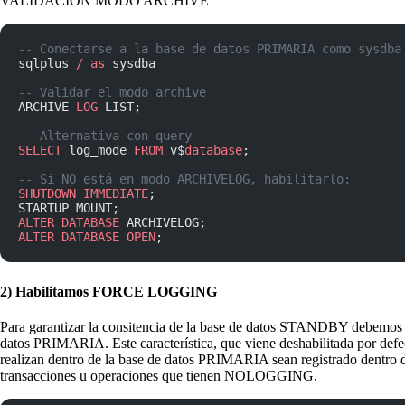
VALIDACIÓN MODO ARCHIVE
-- Conectarse a la base de datos PRIMARIA como sysdba
sqlplus 
/
 as
 sysdba
-- Validar el modo archive
ARCHIVE 
LOG
 LIST;
-- Alternativa con query
SELECT
 log_mode 
FROM
 v$
database
;
-- Si NO está en modo ARCHIVELOG, habilitarlo:
SHUTDOWN
 IMMEDIATE
;
STARTUP MOUNT;
ALTER
 DATABASE
 ARCHIVELOG;
ALTER
 DATABASE
 OPEN
;
2) Habilitamos FORCE LOGGING
Para garantizar la consitencia de la base de datos
STANDBY
debemos h
datos
PRIMARIA
. Este característica, que viene deshabilitada por de
realizan dentro de la base de datos
PRIMARIA
sean registrado dentro
transacciones u operaciones que tienen
NOLOGGING.