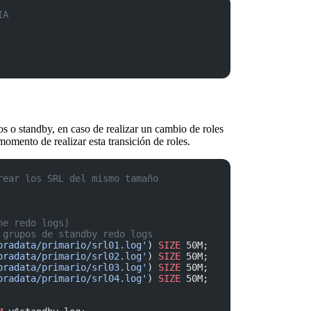
IA
os o standby, en caso de realizar un cambio de roles
momento de realizar esta transición de roles.
rear los SRL del mismo tamaño
ne redo logs)
 grupos de standby redo logs
oradata/primario/srl01.log'
) 
SIZE
 50M;
oradata/primario/srl02.log'
) 
SIZE
 50M;
oradata/primario/srl03.log'
) 
SIZE
 50M;
oradata/primario/srl04.log'
) 
SIZE
 50M;