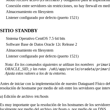
Conexión entre servidores sin restricciones, no hay firewall en me
Almacenamiento en filesystem
Listener configurado por defecto (puerto 1521)
SITIO STANDBY
Sistema Operativo CentOS 7.5 64 bits
Software Base de Datos Oracle 12c Release 2
Almacenamiento en filesystem
Listener configurado por defecto (puerto 1521)
Nota:
En los comandos siguientes se utilizan los nombres
primar
ORACLE_SID, y las rutas
/u01/app/oracle/oradata/primari
Ajusta estos valores a los de tu entorno.
Antes de iniciar con la implementación de nuestro
Dataguard Físico
deb
resolución de hostname por medio de ssh entre los servidores que inter
a) Edición de archivo /etc/hosts
Es muy importante que la resolución de los hostnames de los servidores 
localmente por medio del archivo
/etc/hosts
o por medio de un DNS.