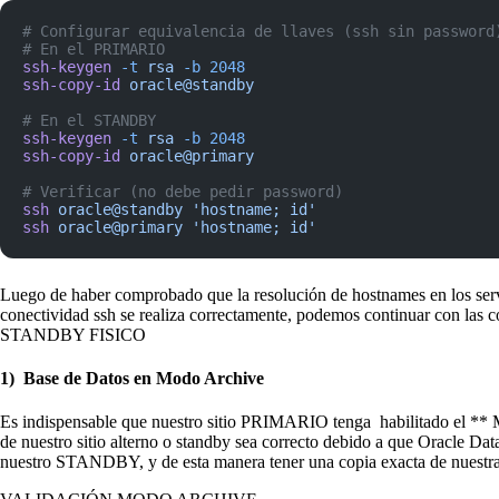
# Configurar equivalencia de llaves (ssh sin password
# En el PRIMARIO
ssh-keygen
 -t
 rsa
 -b
 2048
ssh-copy-id
 oracle@standby
# En el STANDBY
ssh-keygen
 -t
 rsa
 -b
 2048
ssh-copy-id
 oracle@primary
# Verificar (no debe pedir password)
ssh
 oracle@standby
 'hostname; id'
ssh
 oracle@primary
 'hostname; id'
Luego de haber comprobado que la resolución de hostnames en los serv
conectividad ssh se realiza correctamente, podemos continuar con las c
STANDBY FISICO
1) Base de Datos en Modo Archive
Es indispensable que nuestro sitio
PRIMARIO
tenga habilitado el *
de nuestro sitio alterno o standby sea correcto debido a que
Oracle Dat
nuestro
STANDBY,
y de esta manera tener una copia exacta de nuestr