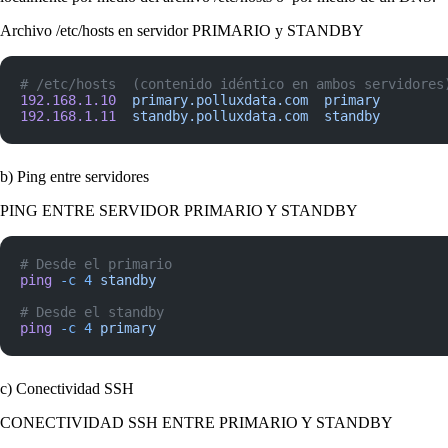
Archivo /etc/hosts en servidor PRIMARIO y STANDBY
# /etc/hosts  (contenido idéntico en ambos servidores
192.168.1.10
  primary.polluxdata.com
  primary
192.168.1.11
  standby.polluxdata.com
  standby
b) Ping entre servidores
PING ENTRE SERVIDOR PRIMARIO Y STANDBY
# Desde el primario
ping
 -c
 4
 standby
# Desde el standby
ping
 -c
 4
 primary
c) Conectividad SSH
CONECTIVIDAD SSH ENTRE PRIMARIO Y STANDBY