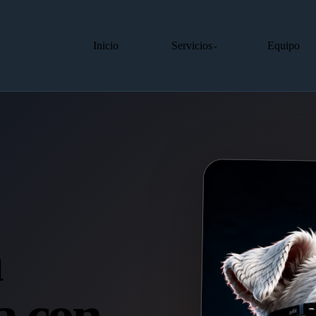
Inicio
Servicios
Equipo
⌄
a
a con