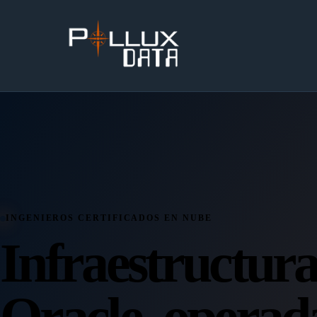
INGENIEROS CERTIFICADOS EN NUBE
Infraestructur
Oracle, operad