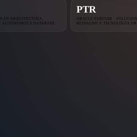
PTR
S EN ARQUITECTURA,
ORACLE PARTNER · SOLUCIO
Y AUTONOMOUS DATABASE
RESPALDO Y TECNOLOGÍA O