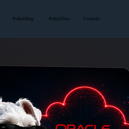
PolluxBlog
PolluxDocs
Contacto